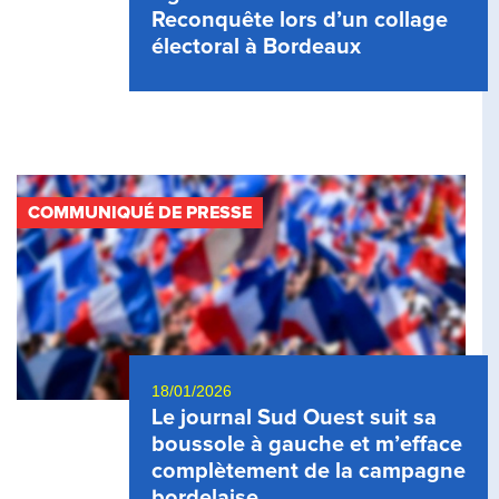
Reconquête lors d’un collage
électoral à Bordeaux
COMMUNIQUÉ DE PRESSE
18/01/2026
Le journal Sud Ouest suit sa
boussole à gauche et m’efface
complètement de la campagne
bordelaise